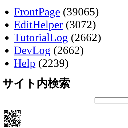
FrontPage
(39065)
EditHelper
(3072)
TutorialLog
(2662)
DevLog
(2662)
Help
(2239)
サイト内検索