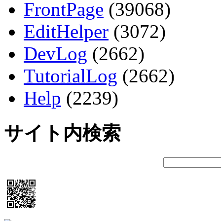
FrontPage
(39068)
EditHelper
(3072)
DevLog
(2662)
TutorialLog
(2662)
Help
(2239)
サイト内検索