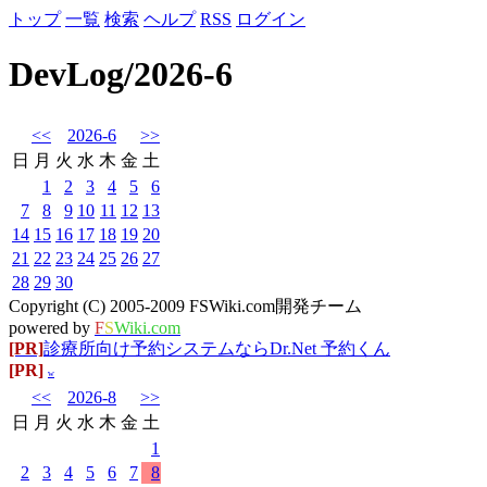
トップ
一覧
検索
ヘルプ
RSS
ログイン
DevLog/2026-6
<<
2026-6
>>
日
月
火
水
木
金
土
1
2
3
4
5
6
7
8
9
10
11
12
13
14
15
16
17
18
19
20
21
22
23
24
25
26
27
28
29
30
Copyright (C) 2005-2009 FSWiki.com開発チーム
powered by
F
S
Wiki.com
[PR]
診療所向け予約システムならDr.Net 予約くん
[PR]
w
<<
2026-8
>>
日
月
火
水
木
金
土
1
2
3
4
5
6
7
8