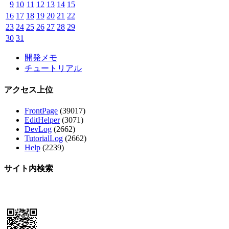
9
10
11
12
13
14
15
16
17
18
19
20
21
22
23
24
25
26
27
28
29
30
31
開発メモ
チュートリアル
アクセス上位
FrontPage
(39017)
EditHelper
(3071)
DevLog
(2662)
TutorialLog
(2662)
Help
(2239)
サイト内検索