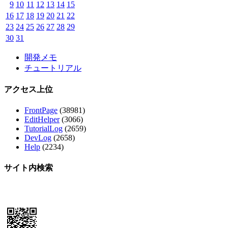
9
10
11
12
13
14
15
16
17
18
19
20
21
22
23
24
25
26
27
28
29
30
31
開発メモ
チュートリアル
アクセス上位
FrontPage
(38981)
EditHelper
(3066)
TutorialLog
(2659)
DevLog
(2658)
Help
(2234)
サイト内検索