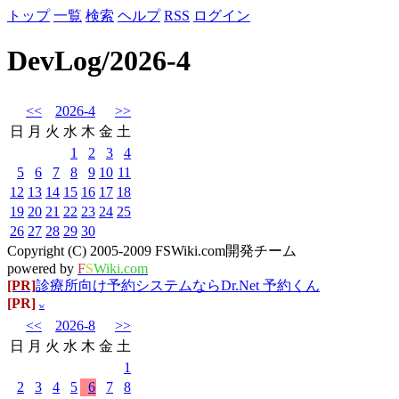
トップ
一覧
検索
ヘルプ
RSS
ログイン
DevLog/2026-4
<<
2026-4
>>
日
月
火
水
木
金
土
1
2
3
4
5
6
7
8
9
10
11
12
13
14
15
16
17
18
19
20
21
22
23
24
25
26
27
28
29
30
Copyright (C) 2005-2009 FSWiki.com開発チーム
powered by
F
S
Wiki.com
[PR]
診療所向け予約システムならDr.Net 予約くん
[PR]
w
<<
2026-8
>>
日
月
火
水
木
金
土
1
2
3
4
5
6
7
8