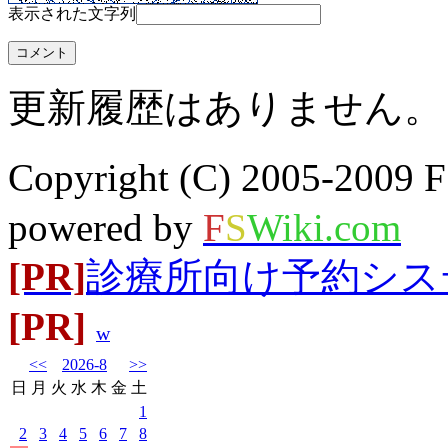
表示された文字列
更新履歴はありません。
Copyright (C) 2005-20
powered by
F
S
Wiki.com
[PR]
診療所向け予約システム
[PR]
w
<<
2026-8
>>
日
月
火
水
木
金
土
1
2
3
4
5
6
7
8