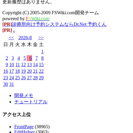
更新履歴はありません。
Copyright (C) 2005-2009 FSWiki.com開発チーム
powered by
F
S
Wiki.com
[PR]
診療所向け予約システムならDr.Net 予約くん
[PR]
w
<<
2026-8
>>
日
月
火
水
木
金
土
1
2
3
4
5
6
7
8
9
10
11
12
13
14
15
16
17
18
19
20
21
22
23
24
25
26
27
28
29
30
31
開発メモ
チュートリアル
アクセス上位
FrontPage
(38965)
EditHelper
(3063)