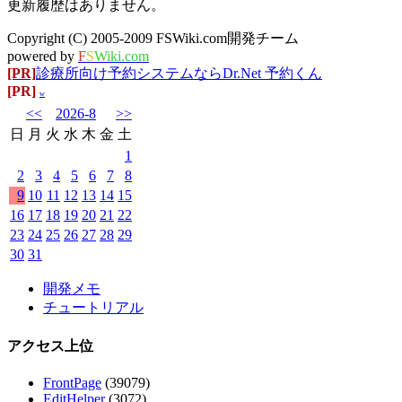
更新履歴はありません。
Copyright (C) 2005-2009 FSWiki.com開発チーム
powered by
F
S
Wiki.com
[PR]
診療所向け予約システムならDr.Net 予約くん
[PR]
w
<<
2026-8
>>
日
月
火
水
木
金
土
1
2
3
4
5
6
7
8
9
10
11
12
13
14
15
16
17
18
19
20
21
22
23
24
25
26
27
28
29
30
31
開発メモ
チュートリアル
アクセス上位
FrontPage
(39079)
EditHelper
(3072)