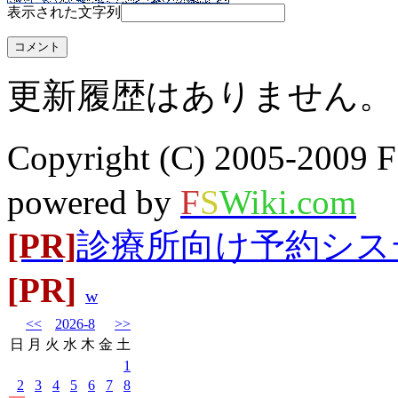
表示された文字列
更新履歴はありません。
Copyright (C) 2005-20
powered by
F
S
Wiki.com
[PR]
診療所向け予約システム
[PR]
w
<<
2026-8
>>
日
月
火
水
木
金
土
1
2
3
4
5
6
7
8