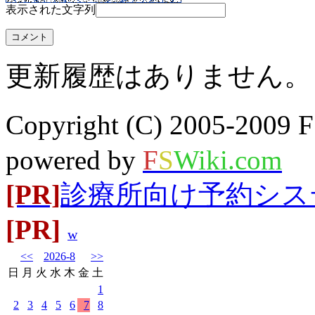
表示された文字列
更新履歴はありません。
Copyright (C) 2005-20
powered by
F
S
Wiki.com
[PR]
診療所向け予約システム
[PR]
w
<<
2026-8
>>
日
月
火
水
木
金
土
1
2
3
4
5
6
7
8