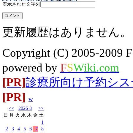
表示された文字列
更新履歴はありません。
Copyright (C) 2005-20
powered by
F
S
Wiki.com
[PR]
診療所向け予約システム
[PR]
w
<<
2026-8
>>
日
月
火
水
木
金
土
1
2
3
4
5
6
7
8