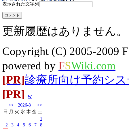
表示された文字列
更新履歴はありません。
Copyright (C) 2005-20
powered by
F
S
Wiki.com
[PR]
診療所向け予約システム
[PR]
w
<<
2026-8
>>
日
月
火
水
木
金
土
1
2
3
4
5
6
7
8