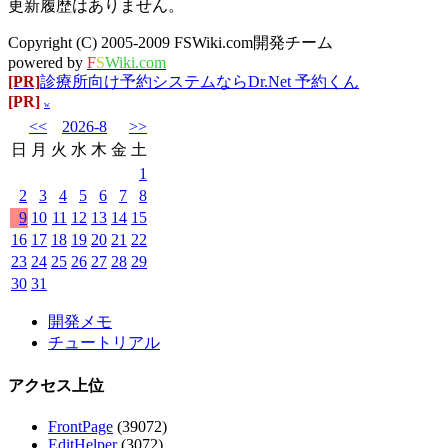
更新履歴はありません。
Copyright (C) 2005-2009 FSWiki.com開発チーム
powered by
F
S
Wiki.com
[PR]
診療所向け予約システムならDr.Net 予約くん
[PR]
w
<<
2026-8
>>
日
月
火
水
木
金
土
1
2
3
4
5
6
7
8
9
10
11
12
13
14
15
16
17
18
19
20
21
22
23
24
25
26
27
28
29
30
31
開発メモ
チュートリアル
アクセス上位
FrontPage
(39072)
EditHelper
(3072)