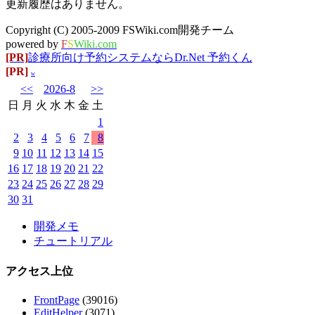
更新履歴はありません。
Copyright (C) 2005-2009 FSWiki.com開発チーム
powered by
F
S
Wiki.com
[PR]
診療所向け予約システムならDr.Net 予約くん
[PR]
w
<<
2026-8
>>
日
月
火
水
木
金
土
1
2
3
4
5
6
7
8
9
10
11
12
13
14
15
16
17
18
19
20
21
22
23
24
25
26
27
28
29
30
31
開発メモ
チュートリアル
アクセス上位
FrontPage
(39016)
EditHelper
(3071)