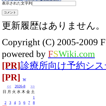
表示された文字列
更新履歴はありません。
Copyright (C) 2005-20
powered by
F
S
Wiki.com
[PR]
診療所向け予約システム
[PR]
w
<<
2026-8
>>
日
月
火
水
木
金
土
1
2
3
4
5
6
7
8