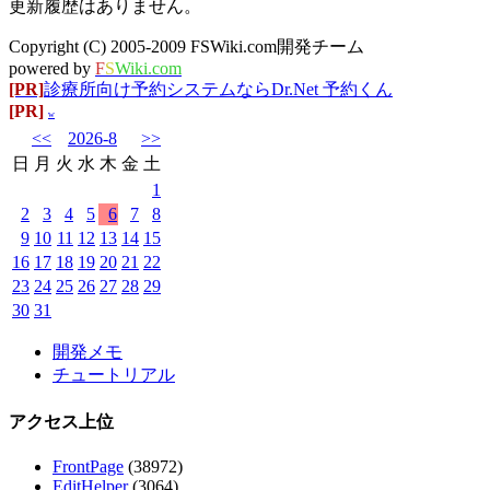
更新履歴はありません。
Copyright (C) 2005-2009 FSWiki.com開発チーム
powered by
F
S
Wiki.com
[PR]
診療所向け予約システムならDr.Net 予約くん
[PR]
w
<<
2026-8
>>
日
月
火
水
木
金
土
1
2
3
4
5
6
7
8
9
10
11
12
13
14
15
16
17
18
19
20
21
22
23
24
25
26
27
28
29
30
31
開発メモ
チュートリアル
アクセス上位
FrontPage
(38972)
EditHelper
(3064)