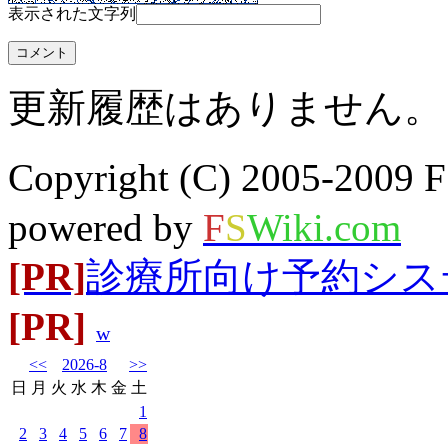
表示された文字列
更新履歴はありません。
Copyright (C) 2005-20
powered by
F
S
Wiki.com
[PR]
診療所向け予約システム
[PR]
w
<<
2026-8
>>
日
月
火
水
木
金
土
1
2
3
4
5
6
7
8