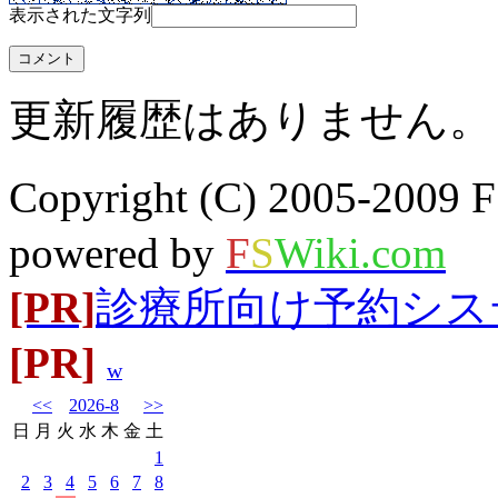
表示された文字列
更新履歴はありません。
Copyright (C) 2005-20
powered by
F
S
Wiki.com
[PR]
診療所向け予約システム
[PR]
w
<<
2026-8
>>
日
月
火
水
木
金
土
1
2
3
4
5
6
7
8