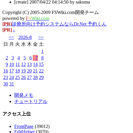
[create] 2007/04/22 04:14:50 by sakuma
Copyright (C) 2005-2009 FSWiki.com開発チーム
powered by
F
S
Wiki.com
[PR]
診療所向け予約システムならDr.Net 予約くん
[PR]
w
<<
2026-8
>>
日
月
火
水
木
金
土
1
2
3
4
5
6
7
8
9
10
11
12
13
14
15
16
17
18
19
20
21
22
23
24
25
26
27
28
29
30
31
開発メモ
チュートリアル
アクセス上位
FrontPage
(39012)
EditHelper
(3070)